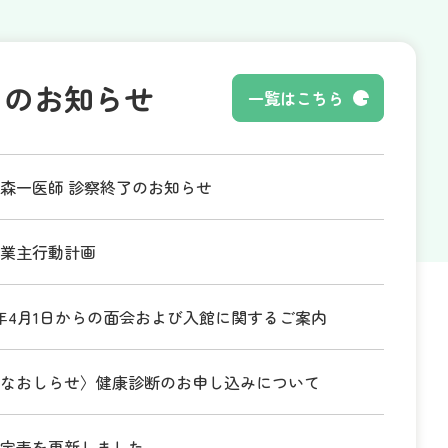
午前
8：30 - 11：30
ー
ー
午後
ー
ー
ー
らのお知らせ
一覧はこちら
森一医師 診察終了のお知らせ
業主行動計画
年4月1日からの面会および入館に関するご案内
なおしらせ〉健康診断のお申し込みについて
定表を更新しました。