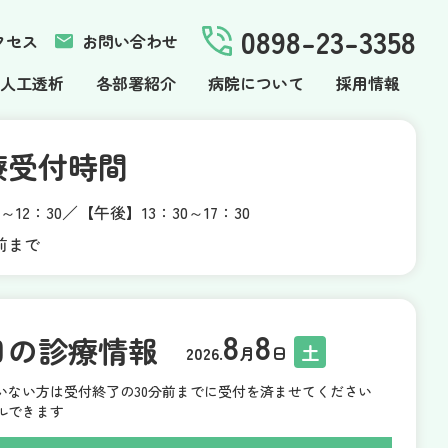
0898-23-3358
クセス
お問い合わせ
人工透析
各部署紹介
病院について
採用情報
療受付時間
～12：30
【午後】13：30～17：30
前まで
8
8
日の診療情報
土
2026.
月
日
いない方は受付終了の30分前までに受付を済ませてください
ルできます