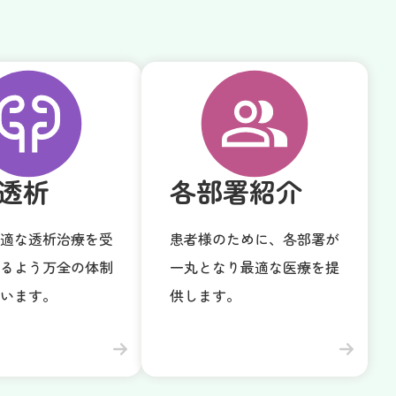
午後
15：00 - 16：00
ー
ー
午前
10：00 - 11：30
ー
ー
午後
ー
ー
ー
8：30 - 11：30
透析
各部署紹介
午前
ー
ー
/12：00
適な透析治療を受
患者様のために、各部署が
午後
ー
ー
ー
るよう万全の体制
一丸となり最適な医療を提
8：30 - 11：00
います。
供します。
午前
〇
予約が必要
・
/12：30
午後
ー
ー
ー