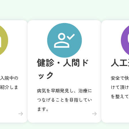
ク
整形外科
皮膚科
健診・人間ド
人工
ック
入院中の
安全で快
紹介しま
けて頂け
病気を早期発見し、治療に
内科（血液内
を整えて
つなげることを目指してい
科、リウマチ
ます。
膠原病）