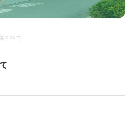
算について
て